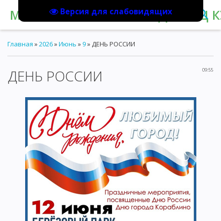
Версия для слабовидящих
МБУК "КОРАБЛИНСКИЙ ДВОРЕЦ К
Главная
»
2026
»
Июнь
»
9
» ДЕНЬ РОССИИ
ДЕНЬ РОССИИ
09:55