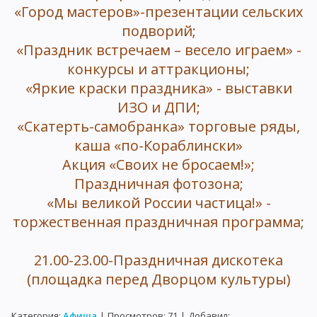
«Город мастеров»-презентации сельских
подворий;
«Праздник встречаем – весело играем» -
конкурсы и аттракционы;
«Яркие краски праздника» - выставки
ИЗО и ДПИ;
«Скатерть-самобранка» торговые ряды,
каша «по-Кораблински»
Акция «Своих не бросаем!»;
Праздничная фотозона;
«Мы великой России частица!» -
торжественная праздничная программа;
21.00-23.00-Праздничная дискотека
(площадка перед Дворцом культуры)
Категория
:
Афиша
|
Просмотров
:
71
|
Добавил
: