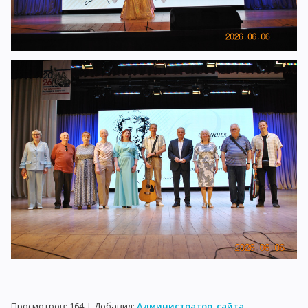
Просмотров
:
164
|
Добавил
:
Администратор_сайта