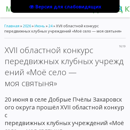
Версия для слабовидящих
МБУК "КОРАБЛИНСКИЙ ДВОРЕЦ К
Главная
»
2026
»
Июнь
»
24
» XVII областной конкурс
передвижных клубных учреждений «Моё село — моя святыня»
XVII областной конкурс
16:19
передвижных клубных учрежд
ений «Моё село —
моя святыня»
20 июня в селе Добрые Пчёлы Захаровск
ого округа прошёл XVII областной конкур
с
передвижных клубных учреждений «Моё